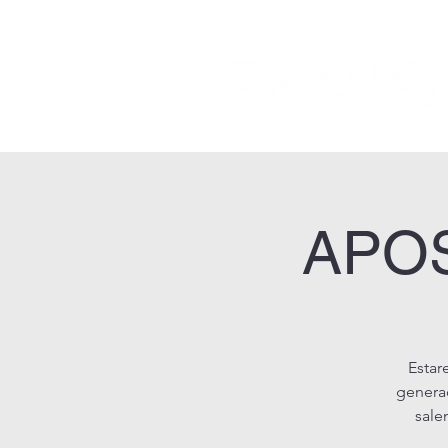
APO
Estar
generac
sale