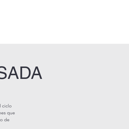
calendario
fotos
registro
SADA
 ciclo
enes que
go de