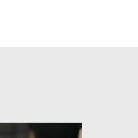
calendario
fotos
registro