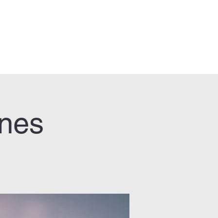
calendario
fotos
registro
ones