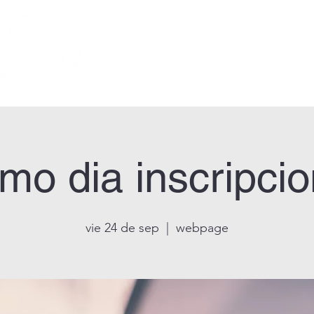
inicio
historia
imo dia inscripci
vie 24 de sep
  |  
webpage